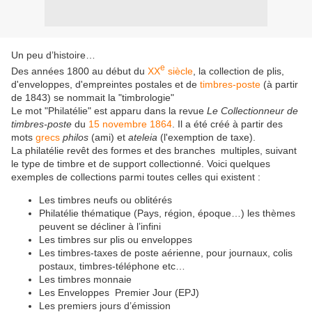
Un peu d’histoire…
e
Des années 1800 au début du
XX
siècle
, la collection de plis,
d'enveloppes, d'empreintes postales et de
timbres-poste
(à partir
de 1843) se nommait la "timbrologie"
Le mot "Philatélie" est apparu dans la revue
Le Collectionneur de
timbres-poste
du
15
novembre
1864
. Il a été créé à partir des
mots
grecs
philos
(ami) et
ateleia
(l'exemption de taxe).
La philatélie revêt des formes et des branches multiples, suivant
le type de timbre et de support collectionné. Voici quelques
exemples de collections parmi toutes celles qui existent :
Les timbres neufs ou oblitérés
Philatélie thématique (Pays, région, époque…) les thèmes
peuvent se décliner à l’infini
Les timbres sur plis ou enveloppes
Les timbres-taxes de poste aérienne, pour journaux, colis
postaux, timbres-téléphone etc…
Les timbres monnaie
Les Enveloppes Premier Jour (EPJ)
Les premiers jours d’émission