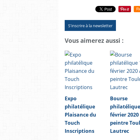
R
S'inscrire à la newsletter
Vous aimerez aussi :
Expo
Bourse
philatélique
philatélique
Plaisance du
février 2020
Touch
peintre Tou
Inscriptions
Lautrec