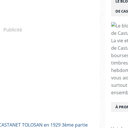
LE BLO
DE CA
Publicité
La vie e
de Cast
bourses,
timbres
hebdom
vous ai
surtout
ensemb
À PRO