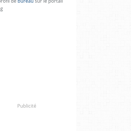
profil de
bureau
sur le portail
og
Publicité