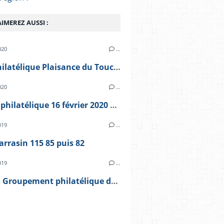
IMEREZ AUSSI :
020
…
Expo philatélique Plaisance du Touch Inscriptions
020
…
Bourse philatélique 16 février 2020 ALBI peintre Toulouse Lautrec
019
…
arrasin 115 85 puis 82
019
…
TARBES Groupement philatélique des Pyrénées