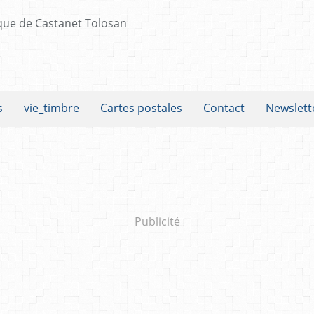
s
vie_timbre
Cartes postales
Contact
Newslett
Publicité