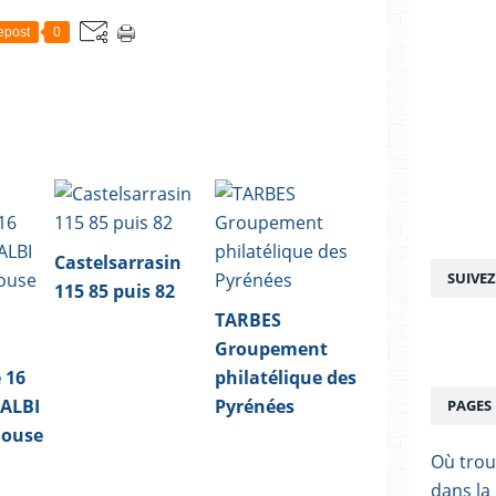
epost
0
Castelsarrasin
SUIVE
115 85 puis 82
TARBES
Groupement
 16
philatélique des
 ALBI
Pyrénées
PAGES
louse
Où trou
dans la 