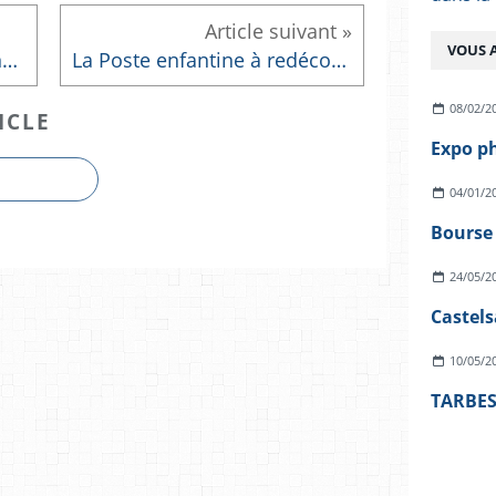
VOUS A
Voici notre nouvelle Marianne !
La Poste enfantine à redécouvrir
08/02/2
ICLE
04/01/2
24/05/2
Castels
10/05/2