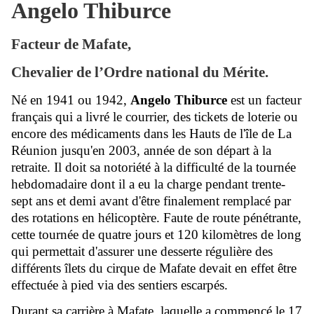
Angelo Thiburce
Facteur de Mafate,
Chevalier de l’Ordre national du Mérite.
Né en
1941
ou
1942
,
Angelo Thiburce
est un
facteur
français
qui a livré le
courrier
, des tickets de
loterie
ou
encore des
médicaments
dans les
Hauts
de l'
île
de
La
Réunion
jusqu'en
2003
, année de son départ à la
retraite
. Il doit sa notoriété à la difficulté de la tournée
hebdomadaire dont il a eu la charge pendant trente-
sept ans et demi avant d'être finalement remplacé par
des rotations en
hélicoptère
. Faute de route pénétrante,
cette tournée de quatre jours et 120 kilomètres de long
qui permettait d'assurer une desserte régulière des
différents
îlets
du
cirque
de
Mafate
devait en effet être
effectuée
à pied
via des
sentiers
escarpés.
Durant sa carrière à Mafate, laquelle a commencé le
17