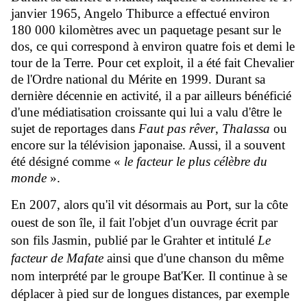
janvier
1965
, Angelo Thiburce a effectué environ
180 000 kilomètres avec un paquetage pesant sur le
dos, ce qui correspond à environ quatre fois et demi le
tour de la
Terre
. Pour cet exploit, il a été fait Chevalier
de l'
Ordre national du Mérite
en
1999
. Durant sa
dernière décennie en activité, il a par ailleurs bénéficié
d'une
médiatisation
croissante qui lui a valu d'être le
sujet de reportages dans
Faut pas rêver
,
Thalassa
ou
encore sur la télévision
japonaise
. Aussi, il a souvent
été désigné comme «
le facteur le plus célèbre du
monde
».
En
2007
, alors qu'il vit désormais au
Port
, sur la côte
ouest de son île, il fait l'objet d'un ouvrage écrit par
son fils Jasmin, publié par le Grahter et intitulé
Le
facteur de Mafate
ainsi que d'une chanson du même
nom interprété par le groupe Bat'Ker. Il continue à se
déplacer à pied sur de longues distances, par exemple