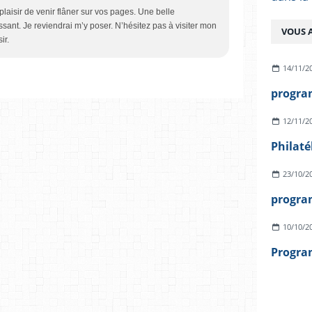
laisir de venir flâner sur vos pages. Une belle
ssant. Je reviendrai m’y poser. N’hésitez pas à visiter mon
VOUS A
ir.
14/11/2
12/11/2
Philaté
23/10/2
10/10/2
Progra