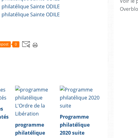
Voir le 
Overbl
epost
0
es
ntés
Programme
programme
philatélique
philatélique
2020 suite