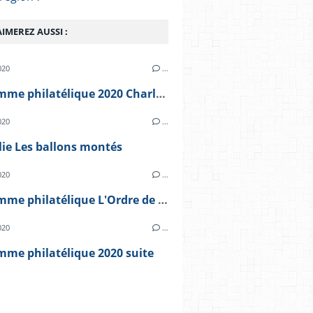
IMEREZ AUSSI :
020
…
programme philatélique 2020 Charles de Gaulle
020
…
lie Les ballons montés
020
…
programme philatélique L'Ordre de la Libération
020
…
mme philatélique 2020 suite