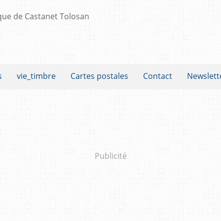
s
vie_timbre
Cartes postales
Contact
Newslett
Publicité