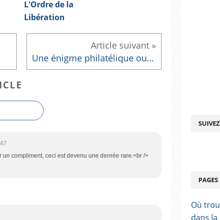
L'Ordre de la
Libération
Une énigme philatélique ouvrage de M. André Gély
ICLE
SUIVE
:47
r un compliment, ceci est devenu une denrée rare.<br />
PAGES
Où trou
dans la 