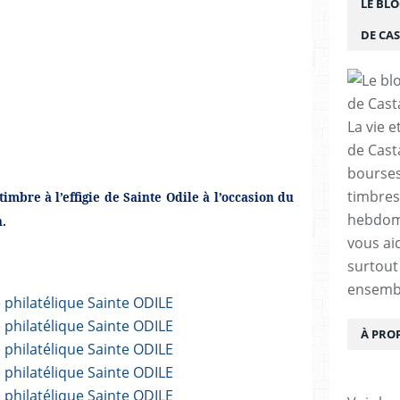
LE BLO
DE CA
La vie e
de Cast
bourses,
timbres
timbre à l’effigie de Sainte Odile à l’occasion du
hebdom
n.
vous ai
surtout
ensemb
À PRO