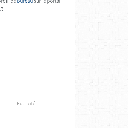
profil de
bureau
sur le portail
og
Publicité