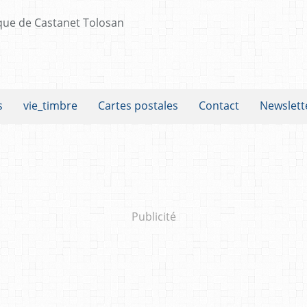
s
vie_timbre
Cartes postales
Contact
Newslett
Publicité