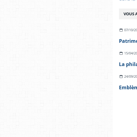
VOUS A
07/10/2
15/04/2
La phil
24/09/2
Emblèm