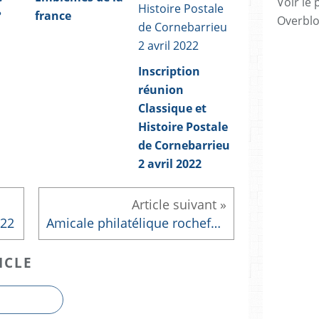
Voir le 
?
france
Overbl
Inscription
réunion
Classique et
Histoire Postale
de Cornebarrieu
2 avril 2022
022
Amicale philatélique rochefortaise
ICLE