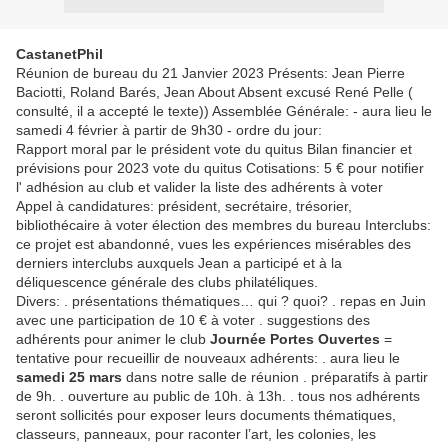
CastanetPhil
Réunion de bureau du 21 Janvier 2023 Présents: Jean Pierre
Baciotti, Roland Barés, Jean About Absent excusé René Pelle (
consulté, il a accepté le texte)) Assemblée Générale: - aura lieu le
samedi 4 février à partir de 9h30 - ordre du jour:
Rapport moral par le président vote du quitus Bilan financier et
prévisions pour 2023 vote du quitus Cotisations: 5 € pour notifier
l' adhésion au club et valider la liste des adhérents à voter
Appel à candidatures: président, secrétaire, trésorier,
bibliothécaire à voter élection des membres du bureau Interclubs:
ce projet est abandonné, vues les expériences misérables des
derniers interclubs auxquels Jean a participé et à la
déliquescence générale des clubs philatéliques.
Divers: . présentations thématiques… qui ? quoi? . repas en Juin
avec une participation de 10 € à voter . suggestions des
adhérents pour animer le club
Journée Portes Ouvertes
=
tentative pour recueillir de nouveaux adhérents: . aura lieu le
samedi 25 mars
dans notre salle de réunion . préparatifs à partir
de 9h. . ouverture au public de 10h. à 13h. . tous nos adhérents
seront sollicités pour exposer leurs documents thématiques,
classeurs, panneaux, pour raconter l’art, les colonies, les