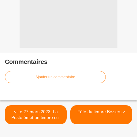
Commentaires
Ajouter un commentaire
< Le 27 mars 2023, La
Fête du timbre Béziers >
Poste émet un timbre sur
les catacombes de Paris à
l’occasion du Salon
Philatélique de Printemps.