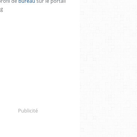
profil de
bureau
sur le portail
og
Publicité