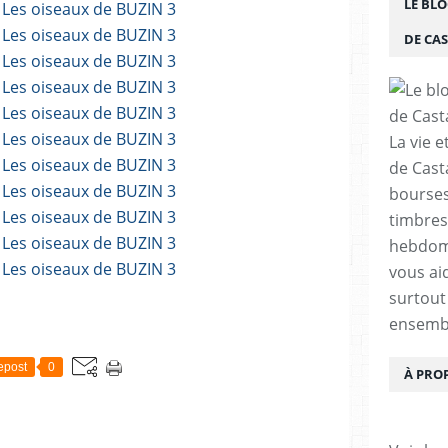
LE BLO
DE CA
La vie e
de Cast
bourses,
timbres
hebdom
vous ai
surtout
ensemb
epost
0
À PRO