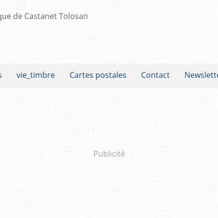
s
vie_timbre
Cartes postales
Contact
Newslett
Publicité