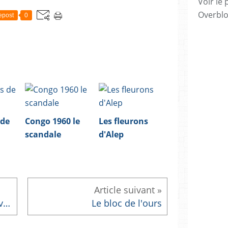
Voir le 
Overbl
epost
0
 de
Congo 1960 le
Les fleurons
scandale
d'Alep
Postes serbes : démêler le vrai du faux
Le bloc de l'ours