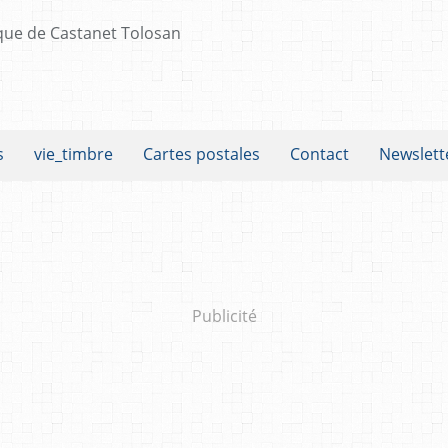
s
vie_timbre
Cartes postales
Contact
Newslett
Publicité