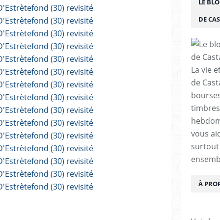
LE BLO
DE CA
La vie e
de Cast
bourses,
timbres
hebdom
vous ai
surtout
ensemb
À PRO