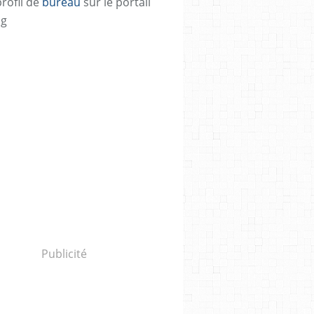
profil de
bureau
sur le portail
og
Publicité