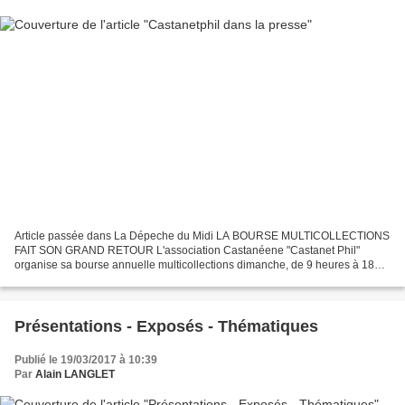
Article passée dans La Dépeche du Midi LA BOURSE MULTICOLLECTIONS
FAIT SON GRAND RETOUR L'association Castanéene "Castanet Phil"
organise sa bourse annuelle multicollections dimanche, de 9 heures à 18
heures, à la salle du Lac de Rabaudy. Pour cette 21ème...
Présentations - Exposés - Thématiques
Publié le 19/03/2017 à 10:39
Par
Alain LANGLET