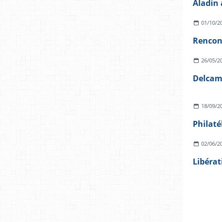
Aladin 
01/10/2
26/05/2
Delcamp
18/09/2
02/06/2
Libérat