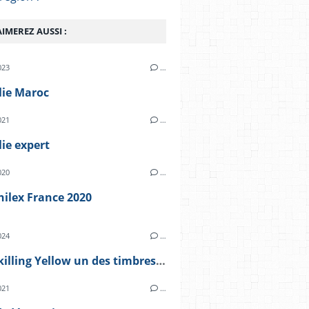
IMEREZ AUSSI :
023
…
lie Maroc
021
…
lie expert
020
…
hilex France 2020
024
…
Le Treskilling Yellow un des timbres les plus chers du monde
021
…