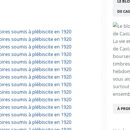
LE BLO
DE CA
La vie e
de Cast
bourses,
timbres
hebdom
vous ai
surtout
ensemb
À PRO