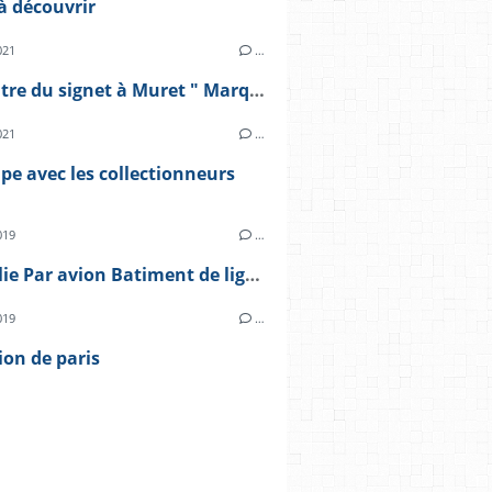
à découvrir
021
…
Rencontre du signet à Muret " Marque Pages" le 10 octobre 2021
021
…
e avec les collectionneurs
019
…
Philatélie Par avion Batiment de ligne Richelieu surcharge
019
…
ion de paris