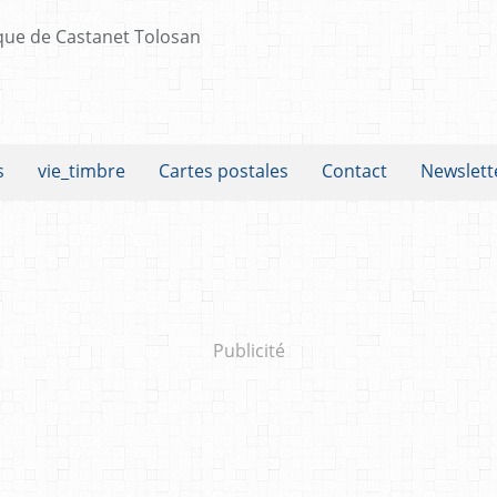
s
vie_timbre
Cartes postales
Contact
Newslett
Publicité