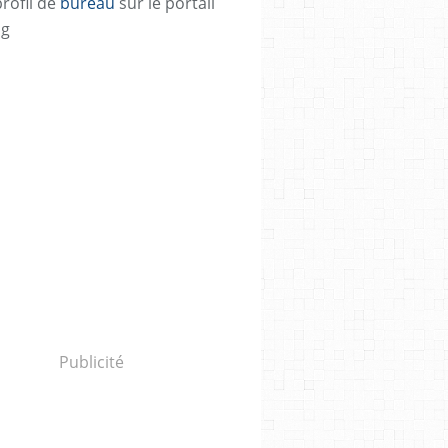
profil de
bureau
sur le portail
og
Publicité