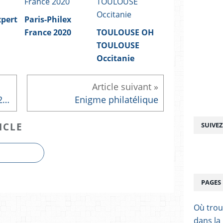
xpert
Paris-Philex
France 2020
TOULOUSE OH
TOULOUSE
Occitanie
Emissions philatéliques 2020 Carnet Cosmos
Enigme philatélique
SUIVE
ICLE
PAGES
Où trou
dans la 