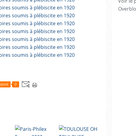
Voir le 
Overbl
epost
0