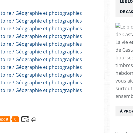
LE BLO
DE CA
La vie e
de Cast
bourses,
timbres
hebdom
vous ai
surtout
ensemb
À PRO
epost
0