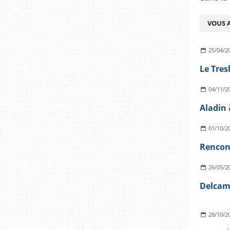
VOUS A
25/04/2
04/11/2
Aladin 
01/10/2
26/05/2
Delcamp
28/10/2