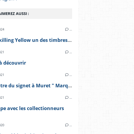
IMEREZ AUSSI :
024
…
Le Treskilling Yellow un des timbres les plus chers du monde
021
…
à découvrir
021
…
Rencontre du signet à Muret " Marque Pages" le 10 octobre 2021
021
…
e avec les collectionneurs
020
…