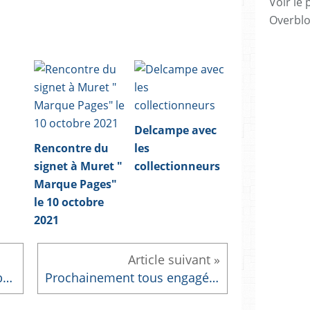
Voir le 
Overbl
Delcampe avec
Rencontre du
les
signet à Muret "
collectionneurs
Marque Pages"
le 10 octobre
2021
Château des Ducs de Bourbon à Montluçon
Prochainement tous engagés en carnet