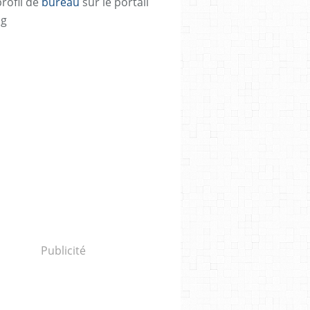
profil de
bureau
sur le portail
og
Publicité