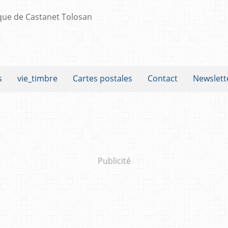
s
vie_timbre
Cartes postales
Contact
Newslett
Publicité