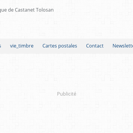
s
vie_timbre
Cartes postales
Contact
Newslett
Publicité