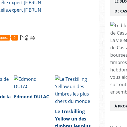
LE BLO
DE CA
epost
0
La vie e
de Cast
bourses,
timbres
hebdom
vous ai
surtout
ensemb
de la
Edmond DULAC
À PRO
Le Treskilling
Yellow un des
timbres les plus