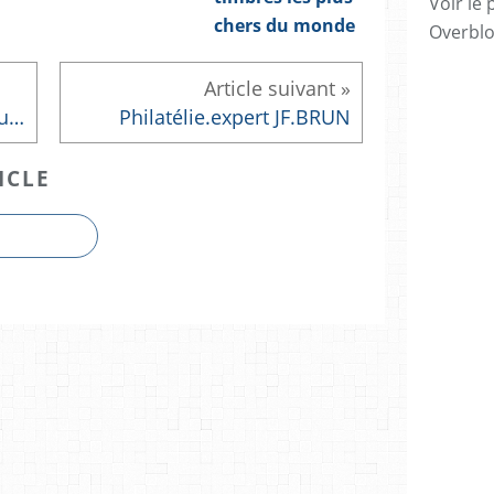
Voir le 
chers du monde
Overbl
Le Franc : des origines à l'Euro
Philatélie.expert JF.BRUN
ICLE