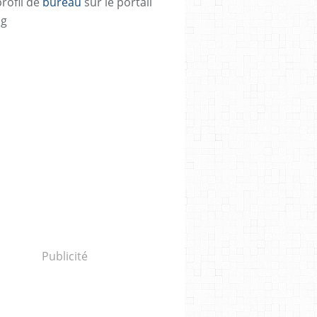
profil de
bureau
sur le portail
og
Publicité