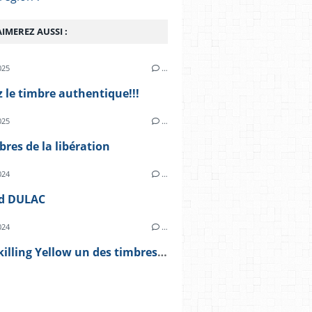
IMEREZ AUSSI :
025
…
 le timbre authentique!!!
025
…
bres de la libération
024
…
d DULAC
024
…
Le Treskilling Yellow un des timbres les plus chers du monde