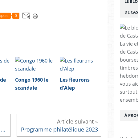
LE BLO
DE CA
epost
0
La vie e
de Cast
bourses,
timbres
hebdom
 de
Congo 1960 le
Les fleurons
vous ai
scandale
d'Alep
surtout
ensemb
À PRO
CP GUSTAVE EIFFEL 1832 - 1923
Programme philatélique 2023