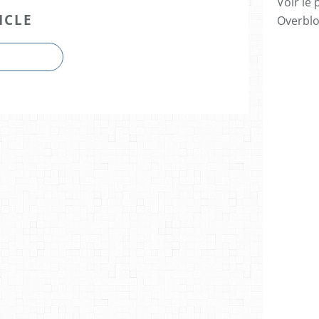
Voir le 
ICLE
Overbl