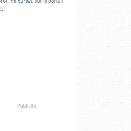
profil de
bureau
sur le portail
og
Publicité