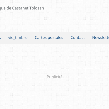
s
vie_timbre
Cartes postales
Contact
Newslett
Publicité