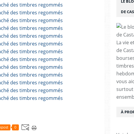
LE BLO
DE CA
La vie e
de Cast
bourses,
timbres
hebdom
vous ai
surtout
ensemb
À PRO
epost
0