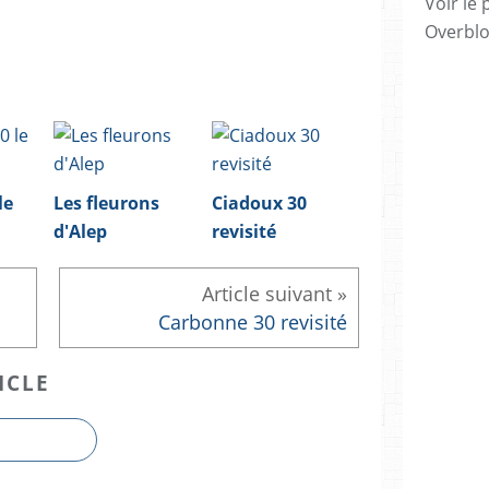
Voir le 
Overbl
le
Les fleurons
Ciadoux 30
d'Alep
revisité
Carbonne 30 revisité
ICLE