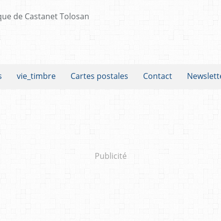
s
vie_timbre
Cartes postales
Contact
Newslett
Publicité