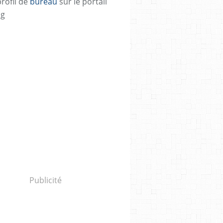
profil de
bureau
sur le portail
og
Publicité