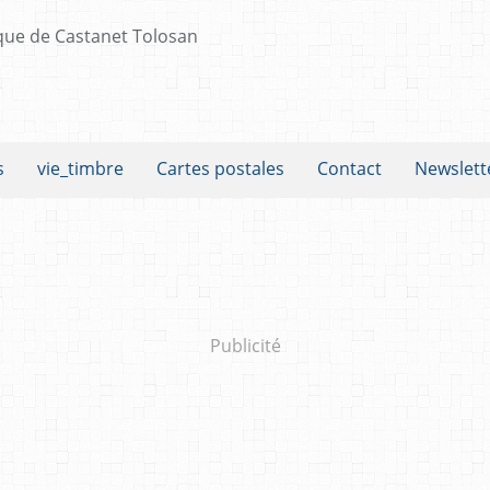
s
vie_timbre
Cartes postales
Contact
Newslett
Publicité