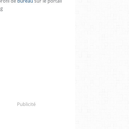
profil de
bureau
sur le portail
og
Publicité