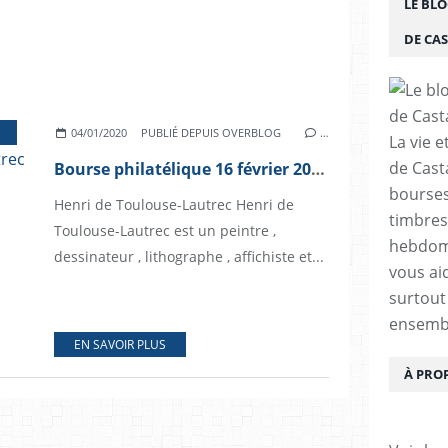
LE BLO
DE CA
,
ANIMATIONS
04/01/2020
PUBLIÉ DEPUIS OVERBLOG
…
La vie e
de Cast
Bourse philatélique 16 février 2020 ALBI peintre Toulouse Lautrec
bourses,
Henri de Toulouse-Lautrec Henri de
timbres
Toulouse-Lautrec est un peintre ,
hebdom
dessinateur , lithographe , affichiste et...
vous ai
surtout
ensemb
EN SAVOIR PLUS
À PRO