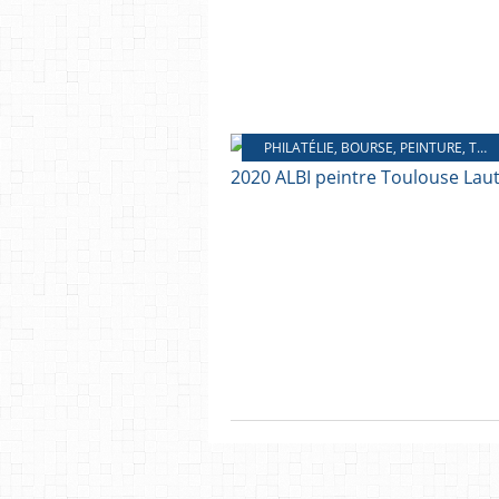
PHILATÉLIE
,
BOURSE
,
PEINTURE
,
TOULOUSE LAUTREC