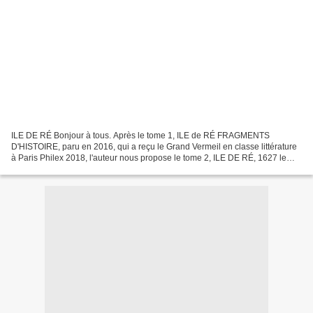
ILE DE RÉ Bonjour à tous. Après le tome 1, ILE de RÉ FRAGMENTS
D'HISTOIRE, paru en 2016, qui a reçu le Grand Vermeil en classe littérature
à Paris Philex 2018, l'auteur nous propose le tome 2, ILE DE RÉ, 1627 le
grand siège - les énigmes révélées du fort...