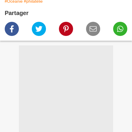
#Océanie
#philatélie
Partager