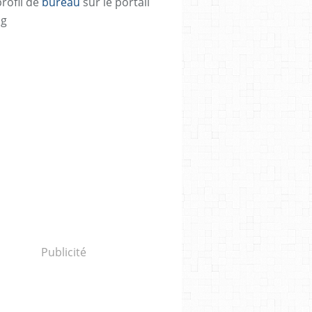
profil de
bureau
sur le portail
og
Publicité