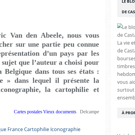
LE BLO
DE CA
ric Van den Abeele, nous vous
La vie e
cher sur une partie peu connue
de Cast
représentation d’un pays par les
bourses,
e sujet que l’auteur a choisi pour
timbres
 Belgique dans tous ses états :
hebdom
e » dans lequel il présente la
vous ai
iconographie, la cartophilie et
surtout
ensemb
Cartes postales
Vieux documents
Delcampe
À PRO