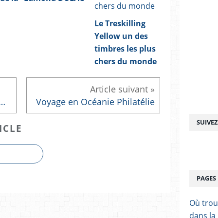
Le Treskilling
Yellow un des
timbres les plus
chers du monde
e Les révoltés du BOUNTY Jules VERNE
Voyage en Océanie Philatélie
SUIVE
ICLE
PAGES
Où trou
dans la 