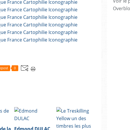
Voir le 
Overbl
epost
0
de la
Edmond DULAC