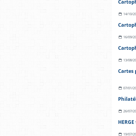
Cartoph
14/10/2
Cartop
16/09/2
Cartoph
13/08/2
Cartes 
07/01/2
Philaté
26/07/2
19/07/2