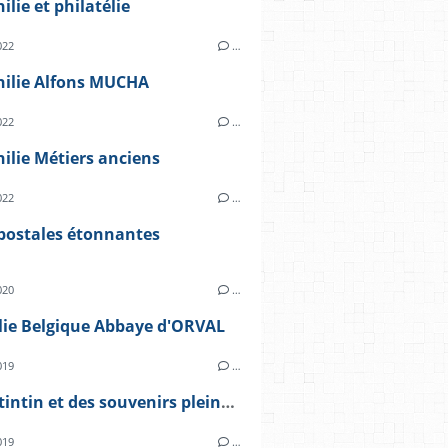
ilie et philatélie
022
…
hilie Alfons MUCHA
022
…
ilie Métiers anciens
022
…
postales étonnantes
020
…
lie Belgique Abbaye d'ORVAL
019
…
HERGE tintin et des souvenirs pleins la tête
019
…