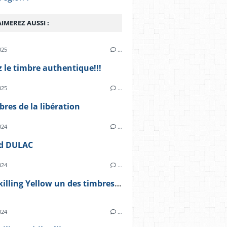
IMEREZ AUSSI :
025
…
 le timbre authentique!!!
025
…
bres de la libération
024
…
d DULAC
024
…
Le Treskilling Yellow un des timbres les plus chers du monde
024
…