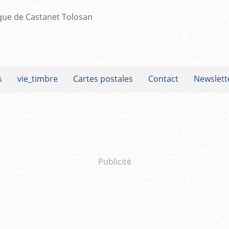
s
vie_timbre
Cartes postales
Contact
Newslett
Publicité