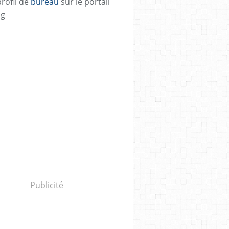
profil de
bureau
sur le portail
og
Publicité