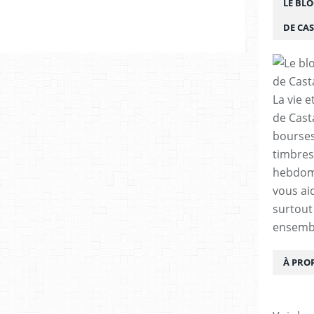
LE BLO
DE CA
La vie e
de Cast
bourses,
timbres
hebdom
vous ai
surtout
ensemb
À PRO