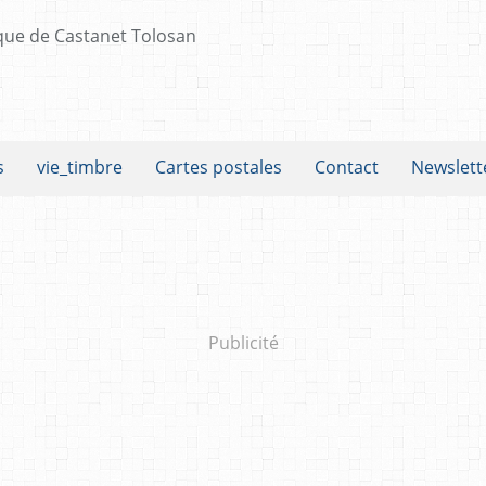
s
vie_timbre
Cartes postales
Contact
Newslett
Publicité