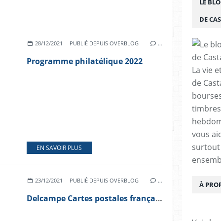
LE BLO
DE CA
28/12/2021
PUBLIÉ DEPUIS OVERBLOG
…
Programme philatélique 2022
La vie e
de Cast
bourses,
timbres
hebdom
vous ai
surtout
EN SAVOIR PLUS
ensemb
23/12/2021
PUBLIÉ DEPUIS OVERBLOG
…
À PRO
Delcampe Cartes postales françaises