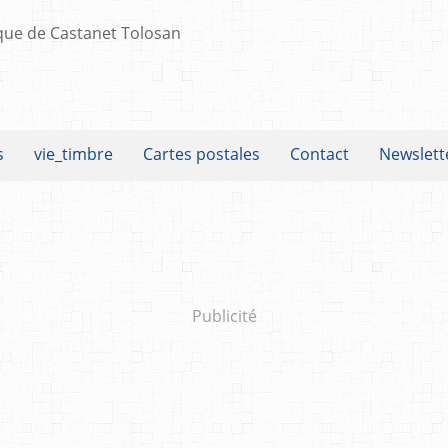
s
vie_timbre
Cartes postales
Contact
Newslett
Publicité