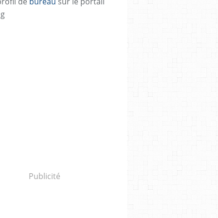
profil de
bureau
sur le portail
og
Publicité